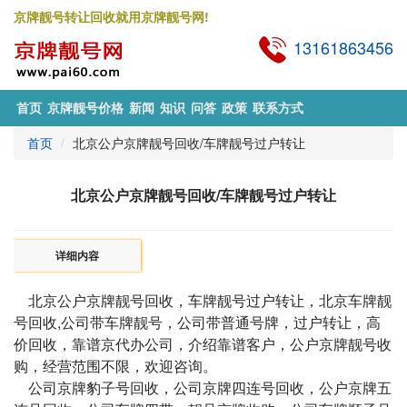
京牌靓号转让回收就用京牌靓号网!
13161863456
首页
京牌靓号价格
新闻
知识
问答
政策
联系方式
首页
北京公户京牌靓号回收/车牌靓号过户转让
北京公户京牌靓号回收/车牌靓号过户转让
详细内容
北京公户京牌靓号回收，车牌靓号过户转让，北京车牌靓
号回收,公司带车牌靓号，公司带普通号牌，过户转让，高
价回收，靠谱京代办公司，介绍靠谱客户，公户京牌靓号收
购，经营范围不限，欢迎咨询。
公司京牌豹子号回收，公司京牌四连号回收，公户京牌五