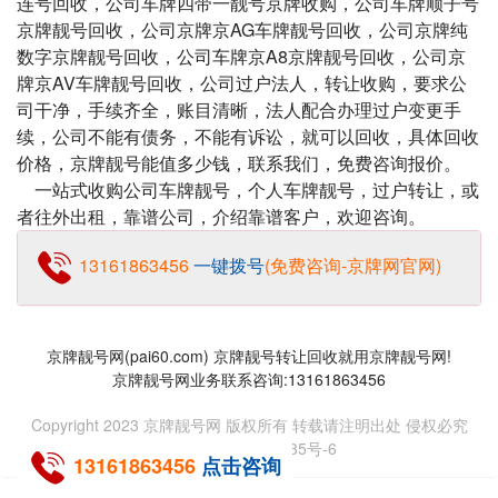
连号回收，公司车牌四带一靓号京牌收购，公司车牌顺子号
京牌靓号回收，公司京牌京AG车牌靓号回收，公司京牌纯
数字京牌靓号回收，公司车牌京A8京牌靓号回收，公司京
牌京AV车牌靓号回收，公司过户法人，转让收购，要求公
司干净，手续齐全，账目清晰，法人配合办理过户变更手
续，公司不能有债务，不能有诉讼，就可以回收，具体回收
价格，京牌靓号能值多少钱，联系我们，免费咨询报价。
一站式收购公司车牌靓号，个人车牌靓号，过户转让，或
者往外出租，靠谱公司，介绍靠谱客户，欢迎咨询。
13161863456
一键拨号
(免费咨询-京牌网官网)
京牌靓号网(pai60.com) 京牌靓号转让回收就用京牌靓号网!
京牌靓号网业务联系咨询:13161863456
Copyright 2023 京牌靓号网 版权所有 转载请注明出处 侵权必究
冀ICP备2023035635号-6
13161863456
点击咨询