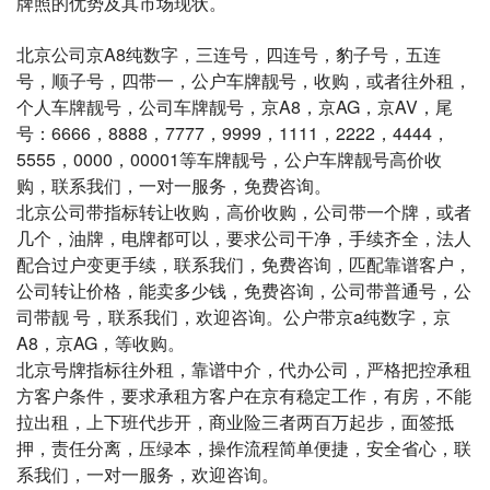
牌照的优势及其市场现状。
北京公司京A8纯数字，三连号，四连号，豹子号，五连
号，顺子号，四带一，公户车牌靓号，收购，或者往外租，
个人车牌靓号，公司车牌靓号，京A8，京AG，京AV，尾
号：6666，8888，7777，9999，1111，2222，4444，
5555，0000，00001等车牌靓号，公户车牌靓号高价收
购，联系我们，一对一服务，免费咨询。
北京公司带指标转让收购，高价收购，公司带一个牌，或者
几个，油牌，电牌都可以，要求公司干净，手续齐全，法人
配合过户变更手续，联系我们，免费咨询，匹配靠谱客户，
公司转让价格，能卖多少钱，免费咨询，公司带普通号，公
司带靓 号，联系我们，欢迎咨询。公户带京a纯数字，京
A8，京AG，等收购。
北京号牌指标往外租，靠谱中介，代办公司，严格把控承租
方客户条件，要求承租方客户在京有稳定工作，有房，不能
拉出租，上下班代步开，商业险三者两百万起步，面签抵
押，责任分离，压绿本，操作流程简单便捷，安全省心，联
系我们，一对一服务，欢迎咨询。